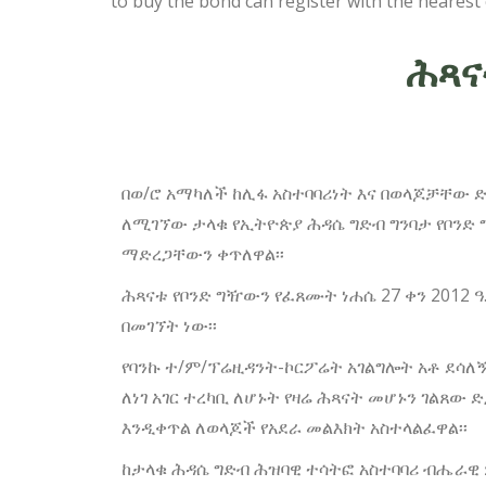
to buy the bond can register with the neares
ሕጻና
በወ/ሮ አማካለች ከሊፋ አስተባባሪነት እና በወላጆቻቸው 
ለሚገኘው ታላቁ የኢትዮጵያ ሕዳሴ ግድብ ግንባታ የቦንድ
ማድረጋቸውን ቀጥለዋል፡፡
ሕጻናቱ የቦንድ ግዥውን የፈጸሙት ነሐሴ 27 ቀን 2012 ዓ
በመገኘት ነው፡፡
የባንኩ ተ/ም/ፕሬዚዳንት-ኮርፖሬት አገልግሎት አቶ ደሳለ
ለነገ አገር ተረካቢ ለሆኑት የዛሬ ሕጻናት መሆኑን ገልጸው 
እንዲቀጥል ለወላጆች የአደራ መልእክት አስተላልፈዋል፡፡
ከታላቁ ሕዳሴ ግድብ ሕዝባዊ ተሳትፎ አስተባባሪ ብሔራዊ 