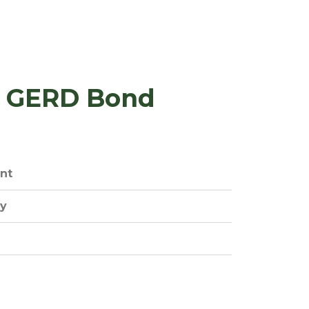
f GERD Bond
nt
ty