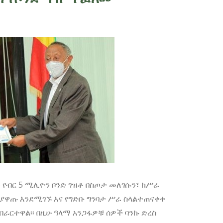
የብር 5 ሚሊዮን ቦንድ ገዝቶ በስጦታ መለገሱን፣ ከሥራ
ያዋጡ እንደሚገኙ እና የግድቡ ግንባታ ሥራ ስላልተጠናቀቀ
ራርተዋል፡፡ በዚሁ ዓላማ አንጋፋዎቹ ሰዎች ባንኩ ድረስ