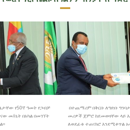
ለቤታቸው የ50ኛ ዓመት የጋብቻ
በተጨማሪም በቅርቡ ለግድቡ ግንባታ 
ዋናው መ/ቤት በአካል በመገኘት
መሪዎች ጀምሮ ከደመወዛቸው ላይ እ
ል፡፡
ለወደፊቱ ተጠናክሮ እንደሚቀጥል አብ