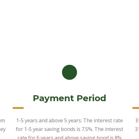
Payment Period
mum
1-5 years and above 5 years: The interest rate
E
hey
for 1-5 year saving bonds is 7.5%. The interest
3
rate for 6 years and above saving bond is 8%