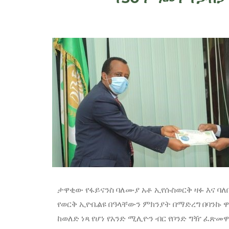
ታዋቂው የፋይናንስ ባለሙያ አቶ ኢየሱስወርቅ ዛፉ እና ባ
የወርቅ ኢዮቤልዩ በዓላቸውን ምክንያት በማድረግ በባንኩ 
ከወለድ ነጻ የሆነ የአንድ ሚሊዮን ብር የቦንድ ግዥ ፈጽመዋ