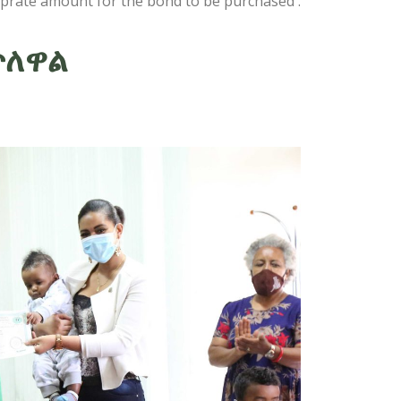
oprate amount for the bond to be purchased .
ጥለዋል