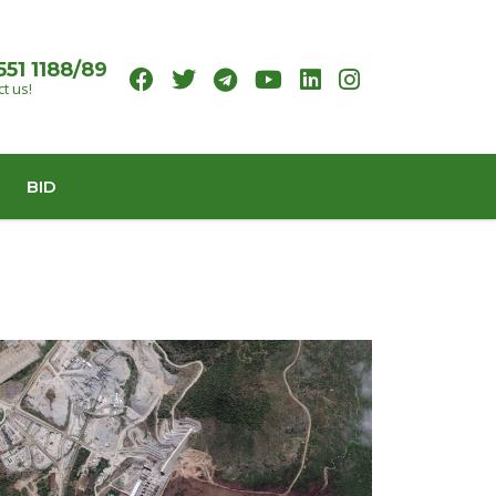
551 1188/89
t us!
BID