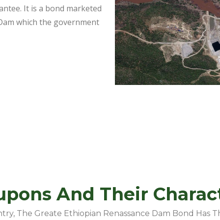
antee. It is a bond marketed
e Dam which the government
pons And Their Charact
ntry, The Greate Ethiopian Renassance Dam Bond Has Th