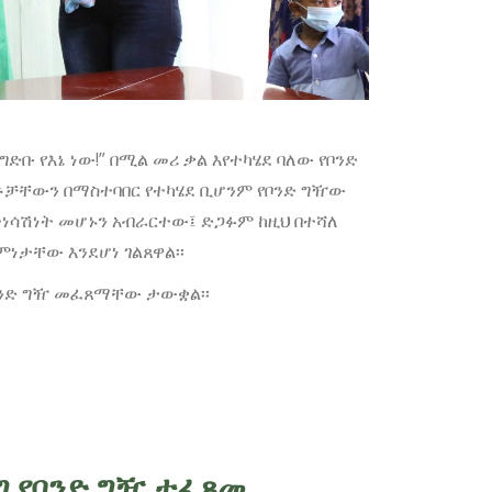
ግድቡ የእኔ ነው!” በሚል መሪ ቃል እየተካሄደ ባለው የቦንድ
ቶቻቸውን በማስተባበር የተካሄደ ቢሆንም የቦንድ ግዥው
ተነሳሽነት መሆኑን አብራርተው፤ ድጋፉም ከዚህ በተሻለ
ነታቸው እንደሆነ ገልጸዋል፡፡
የቦንድ ግዥ መፈጸማቸው ታውቋል፡፡
ግ የቦንድ ግዥ ተፈጸመ