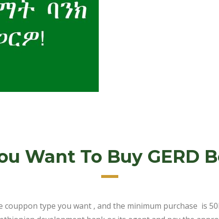
ou Want To Buy GERD 
 couppon type you want , and the minimum purchase is 50bi