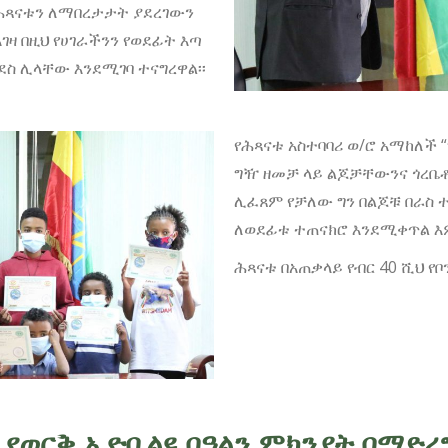
 ሕጻናቱን ለማበረታታት ያደረገውን
ዛ በዚህ የሀገራችንን የወደፊት እጣ
ስ ሊላቸው እንደሚገባ ተናግረዋል፡፡
የሕጻናቱ አስተባባሪ ወ/ሮ አማከለች “
ግዥ ዘመቻ ላይ ልጆቻቸውንና ጎረቤ
ሊፈጸም የቻለው ግን በልጆቹ በራስ 
ለወደፊቱ ተጠናክሮ እንደሚቀጥል እም
ሕጻናቱ በአጠቃላይ የብር 40 ሺህ 
 የወርቅ ኢዮቤልዩ በዓልን ምክንያት በማድረ