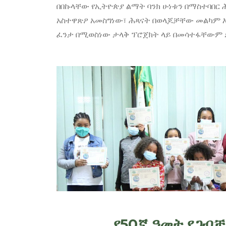
በበኩላቸው የኢትዮጵያ ልማት ባንክ ሁነቱን በማስተባበር
አስተዋጽዖ አመስግነው፣ ሕጻናት በወላጆቻቸው መልካም እገ
ፈንታ በሚወስነው ታላቅ ፕሮጀክት ላይ በመሳተፋቸውም ደ
የ50ኛ ዓመት የጋብቻ