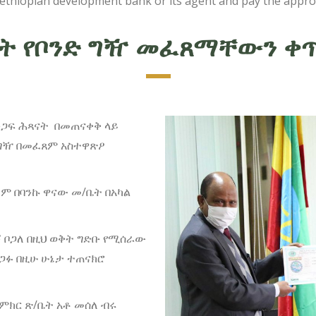
t ethiopian development bank or its agent and pay the appr
ት የቦንድ ግዥ መፈጸማቸውን ቀ
ድጋፍ ሕጻናት በመጠናቀቅ ላይ
 ግዥ በመፈጸም አስተዋጽዖ
.ም በባንኩ ዋናው መ/ቤት በአካል
ኝ ቦጋለ በዚህ ወቅት ግድቡ የሚሰራው
ድጋፉ በዚሁ ሁኔታ ተጠናክሮ
ምክር ጽ/ቤት አቶ መሰለ ብሩ