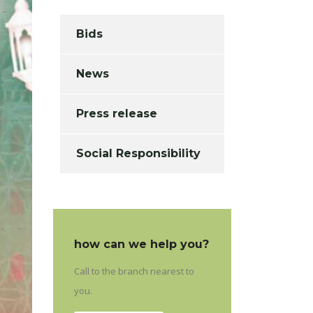
Bids
News
Press release
Social Responsibility
how can we help you?
Call to the branch nearest to
you.