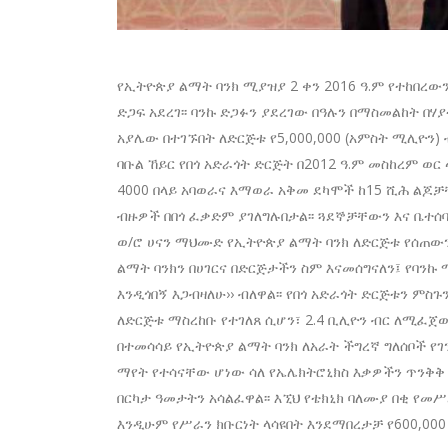
የኢትዮጵያ ልማት ባንክ ሚያዝያ 2 ቀን 2016 ዓ.ም የተከበረው
ድጋፍ አደረገ፡፡ ባንኩ ድጋፉን ያደረገው በዓሉን በማስመልከት በሃ
አያሌው በተገኙበት ለድርጅቱ የ5,000,000 (አምስት ሚሊዮን) ብ
ባቡል ኸይር የበጎ አድራጎት ድርጅት በ2012 ዓ.ም መስከረም ወር
4000 በላይ አባወራና እማወራ አቅመ ደካሞች ከ15 ሺሕ ልጆቻቸ
ብዙዎች በበጎ ፈቃድም ያገለግሉበታል፡፡ ጓደኞቻቸውን እና ቤተ
ወ/ሮ ሀናን ማህሙድ የኢትዮጵያ ልማት ባንክ ለድርጅቱ የሰጠውን 
ልማት ባንክን በሀገርና በድርጅታችን ስም እናመሰግናለን፤ የባንኩ
እንዲጎበኝ እጋብዛለሁ›› ብለዋል፡፡ የበጎ አድራጎት ድርጅቱን ምስጉ
ለድርጅቱ ማስረከቡ የተገለጸ ሲሆን፣ 2.4 ቢሊዮን ብር ለሚፈጀው
በተመሳሳይ የኢትዮጵያ ልማት ባንክ ለአራት ችግረኛ ግለሰቦች የገን
ማየት የተሳናቸው ሆነው ሳለ የኤሌክትሮኒክስ እቃዎችን ጥንቅቅ
በርካታ ዓመታትን አሳልፈዋል፡፡ እኚህ የቴክኒክ ባለሙያ በቂ 
እንዲሁም የሥራን ክቡርነት ላሳዩበት እንደማበረታቻ የ600,000 