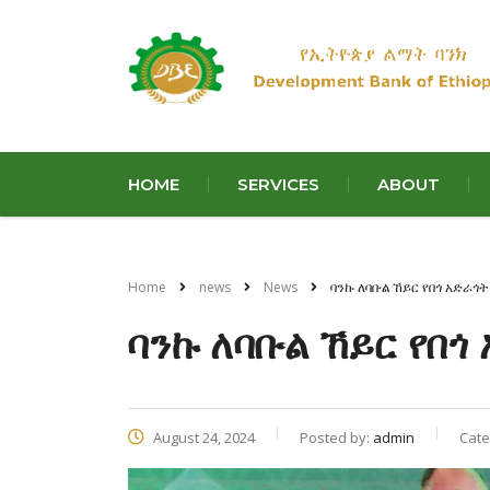
HOME
SERVICES
ABOUT
Home
news
News
ባንኩ ለባቡል ኸይር የበጎ አድራጎ
ባንኩ ለባቡል ኸይር የበጎ
August 24, 2024
Posted by:
admin
Cate