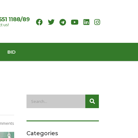
551 1188/89
t us!
BID
mments
Categories