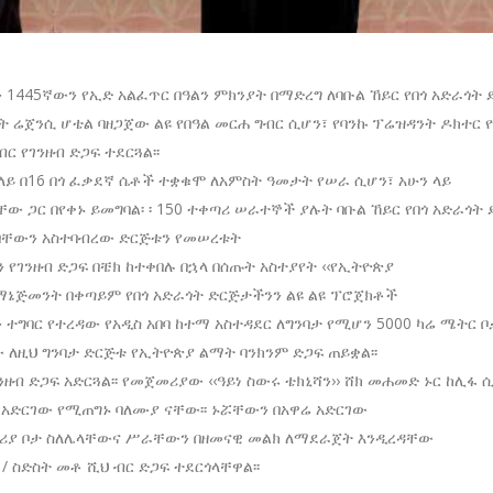
ን 1445ኛውን የኢድ አልፈጥር በዓልን ምክንያት በማድረግ ለባቡል ኸይር የበጎ አድራጎት
ያት ሬጀንሲ ሆቴል ባዘጋጀው ልዩ የበዓል መርሐ ግብር ሲሆን፣ የባንኩ ፕሬዝዳንት ዶክተር 
ር የገንዘብ ድጋፍ ተደርጓል፡፡
 ላይ በ16 በጎ ፈቃደኛ ሴቶች ተቋቁሞ ለአምስት ዓመታት የሠራ ሲሆን፣ አሁን ላይ
ው ጋር በየቀኑ ይመግባል፡ ፡ 150 ተቀጣሪ ሠራተኞች ያሉት ባቡል ኸይር የበጎ አድራጎት
ሰባቸውን አስተባብረው ድርጅቱን የመሠረቱት
የገንዘብ ድጋፍ በቼክ ከተቀበሉ በኋላ በሰጡት አስተያየት ‹‹የኢትዮጵያ
 ማኔጅመንት በቀጣይም የበጎ አድራጎት ድርጅታችንን ልዩ ልዩ ፕሮጀክቶች
ን ተግባር የተረዳው የአዲስ አበባ ከተማ አስተዳደር ለግንባታ የሚሆን 5000 ካሬ ሜትር ቦ
 ለዚህ ግንባታ ድርጅቱ የኢትዮጵያ ልማት ባንክንም ድጋፍ ጠይቋል፡፡
ዘብ ድጋፍ አድርጓል፡፡ የመጀመሪያው ‹‹ዓይነ ስውሩ ቴክኒሻን›› ሸክ መሐመድ ኑር ከሊፋ 
 አድርገው የሚጠግኑ ባለሙያ ናቸው፡፡ ኑሯቸውን በአዋሬ አድርገው
የመሥሪያ ቦታ ስለሌላቸውና ሥራቸውን በዘመናዊ መልክ ለማደራጀት እንዲረዳቸው
/ ስድስት መቶ ሺህ ብር ድጋፍ ተደርጎላቸዋል፡፡